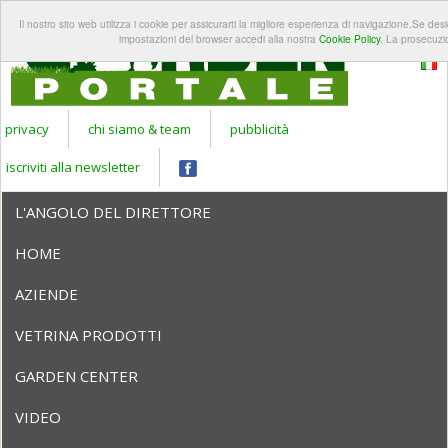
REGISTRATI A
LOGIN
Il nostro sito web utilizza i cookie per assicurarti la migliore esperienza di navigazione.Se des
Apr
GARDEN
impostazioni del browser accedi alla nostra
Cookie Policy
. La prosecuzi
PORTALE
privacy
chi siamo & team
pubblicità
iscriviti alla newsletter
L'ANGOLO DEL DIRETTORE
HOME
AZIENDE
VETRINA PRODOTTI
GARDEN CENTER
VIDEO