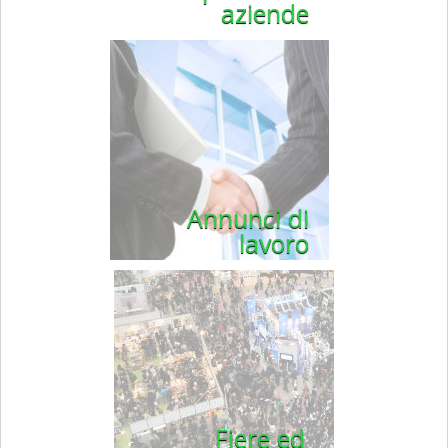
aziende
Annunci di
lavoro
Fiere ed