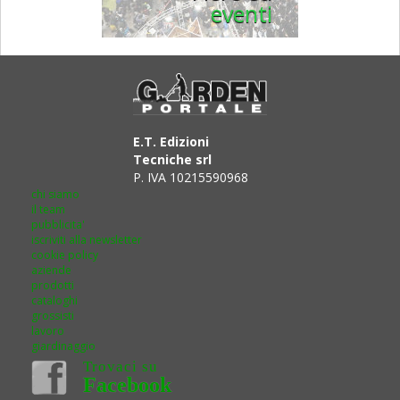
eventi
E.T. Edizioni
Tecniche srl
P. IVA 10215590968
chi siamo
il team
pubblicita'
iscriviti alla newsletter
cookie policy
aziende
prodotti
cataloghi
grossisti
lavoro
giardinaggio
Trovaci su
Facebook