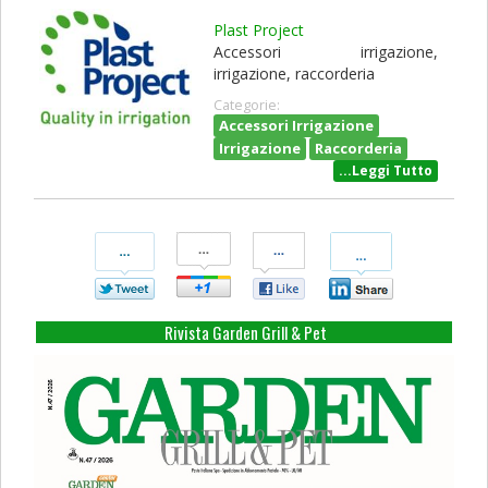
Plast Project
Accessori irrigazione,
irrigazione, raccorderia
Categorie:
Accessori Irrigazione
Irrigazione
Raccorderia
...Leggi Tutto
Condividi
Condividi
Condividi
Condividi
Su
Su
Su
Su
Twitter
Google+
Facebook
Linkedin
Rivista Garden Grill & Pet