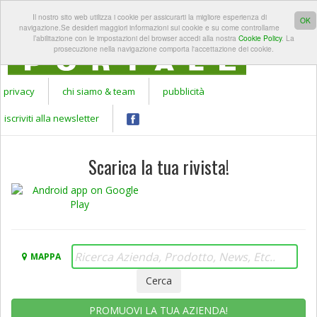
REGISTRATI A
LOGIN
Il nostro sito web utilizza i cookie per assicurarti la migliore esperienza di
Apr
GARDEN
OK
navigazione.Se desideri maggiori informazioni sui cookie e su come controllarne
PORTALE
l’abilitazione con le impostazioni del browser accedi alla nostra
Cookie Policy
. La
prosecuzione nella navigazione comporta l'accettazione dei cookie.
privacy
chi siamo & team
pubblicità
iscriviti alla newsletter
Scarica la tua rivista!
MAPPA
PROMUOVI LA TUA AZIENDA!