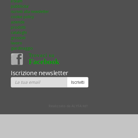
il team
pubblicita'
iscriviti alla newsletter
cookie policy
aziende
prodotti
cataloghi
grossisti
lavoro
giardinaggio
Trovaci su
Facebook
Iscrizione newsletter
Realizzato da ALYFA.
NET