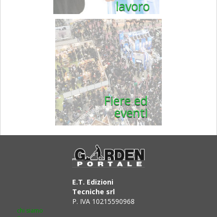
lavoro
Fiere ed
eventi
E.T. Edizioni
Tecniche srl
P. IVA 10215590968
chi siamo