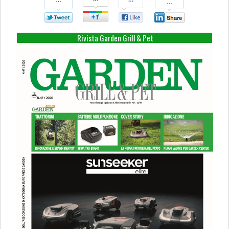
Su
Su
Su
Su
Twitter
Google+
Facebook
Linkedin
Rivista Garden Grill & Pet