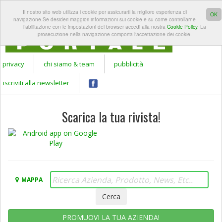
REGISTRATI A
LOGIN
Il nostro sito web utilizza i cookie per assicurarti la migliore esperienza di
Apr
GARDEN
OK
navigazione.Se desideri maggiori informazioni sui cookie e su come controllarne
PORTALE
l’abilitazione con le impostazioni del browser accedi alla nostra
Cookie Policy
. La
prosecuzione nella navigazione comporta l'accettazione dei cookie.
privacy
chi siamo & team
pubblicità
iscriviti alla newsletter
Scarica la tua rivista!
MAPPA
PROMUOVI LA TUA AZIENDA!