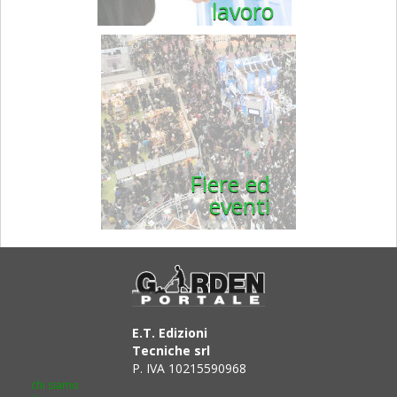
lavoro
Fiere ed
eventi
E.T. Edizioni
Tecniche srl
P. IVA 10215590968
chi siamo