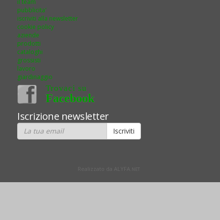
il team
pubblicita'
iscriviti alla newsletter
cookie policy
aziende
prodotti
cataloghi
grossisti
lavoro
giardinaggio
Trovaci su
Facebook
Iscrizione newsletter
Realizzato da ALYFA.
NET