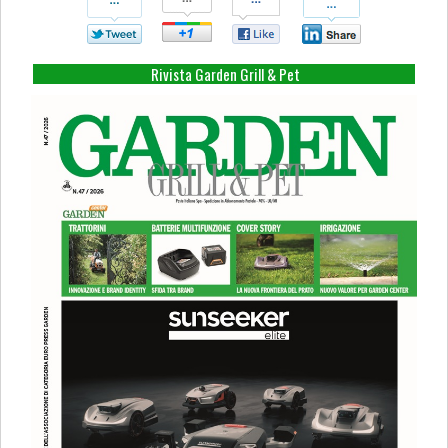
Su
Su
Su
Su
Twitter
Google+
Facebook
Linkedin
Rivista Garden Grill & Pet