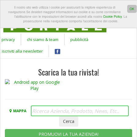
REGISTRATI A
LOGIN
Il nostro sito web utilizza i cookie per assicurarti la migliore esperienza di
Apr
GARDEN
OK
navigazione.Se desideri maggiori informazioni sui cookie e su come controllarne
PORTALE
l’abilitazione con le impostazioni del browser accedi alla nostra
Cookie Policy
. La
prosecuzione nella navigazione comporta l'accettazione dei cookie.
privacy
chi siamo & team
pubblicità
iscriviti alla newsletter
Scarica la tua rivista!
MAPPA
PROMUOVI LA TUA AZIENDA!