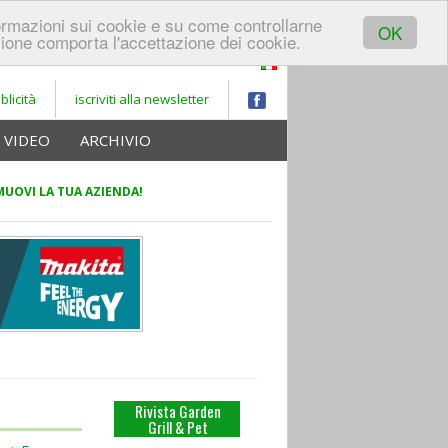
REGISTRATI A
formazioni sui cookie e su come controllarne
LOGIN
GARDEN
OK
ione comporta l'accettazione dei cookie.
PORTALE
blicità
iscriviti alla newsletter
VIDEO
ARCHIVIO
UOVI LA TUA AZIENDA!
Rivista Garden
Grill & Pet