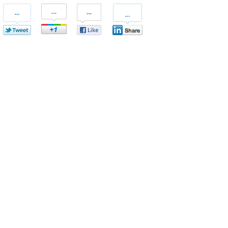
Condividi
Condividi
Condividi
Condividi
Su
Su
Su
Su
Twitter
Google+
Facebook
Linkedin