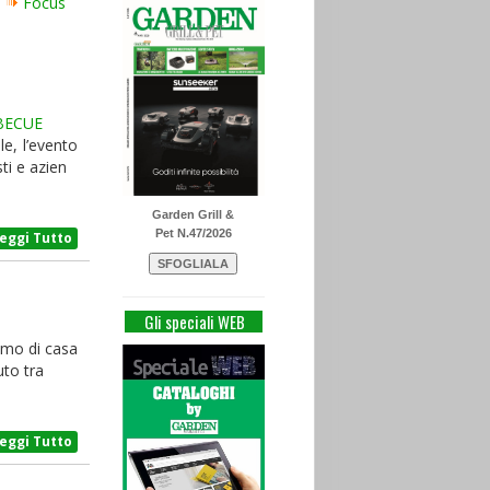
Focus
BECUE
e, l’evento
ti e azien
Garden Grill &
Pet N.47/2026
Leggi Tutto
Gli speciali WEB
nimo di casa
uto tra
Leggi Tutto