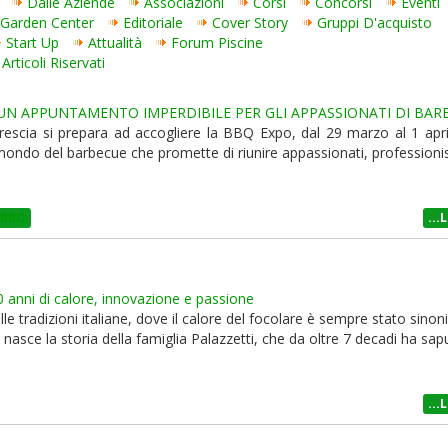
Dalle Aziende
Associazioni
Corsi
Concorsi
Eventi
Garden Center
Editoriale
Cover Story
Gruppi D'acquisto
Start Up
Attualità
Forum Piscine
Articoli Riservati
UN APPUNTAMENTO IMPERDIBILE PER GLI APPASSIONATI DI BAR
Brescia si prepara ad accogliere la BBQ Expo, dal 29 marzo al 1 april
mondo del barbecue che promette di riunire appassionati, professionis
BBQ
...
70 anni di calore, innovazione e passione
le tradizioni italiane, dove il calore del focolare è sempre stato sino
, nasce la storia della famiglia Palazzetti, che da oltre 7 decadi ha sap
...