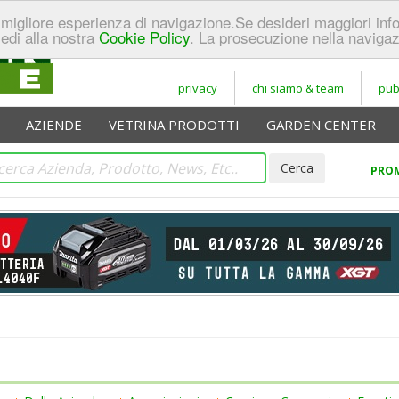
 la migliore esperienza di navigazione.Se desideri maggiori in
cedi alla nostra
Cookie Policy
. La prosecuzione nella navigaz
privacy
chi siamo & team
pub
AZIENDE
VETRINA PRODOTTI
GARDEN CENTER
PROM