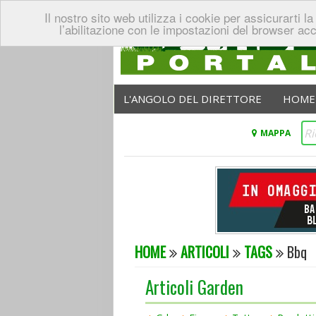
Il nostro sito web utilizza i cookie per assicurarti
l’abilitazione con le impostazioni del browser ac
L'ANGOLO DEL DIRETTORE
HOME
MAPPA
HOME
ARTICOLI
TAGS
Bbq
Articoli Garden