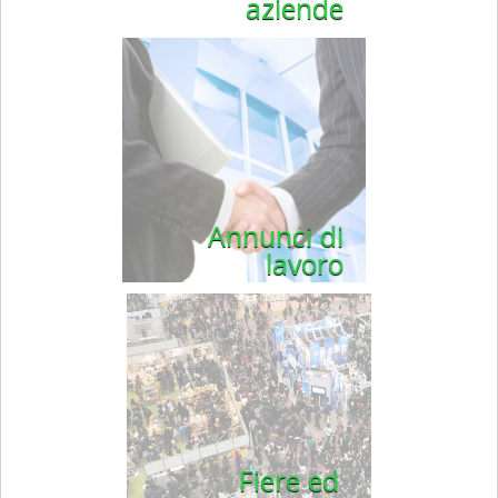
aziende
Annunci di
lavoro
Fiere ed