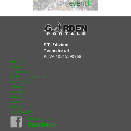
eventi
E.T. Edizioni
Tecniche srl
P. IVA 10215590968
chi siamo
il team
pubblicita'
iscriviti alla newsletter
cookie policy
aziende
prodotti
cataloghi
grossisti
lavoro
giardinaggio
Trovaci su
Facebook