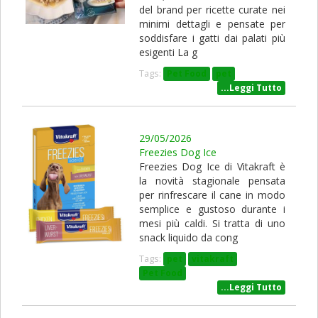
del brand per ricette curate nei
minimi dettagli e pensate per
soddisfare i gatti dai palati più
esigenti La g
Tags:
Pet Food
pet
...Leggi Tutto
29/05/2026
Freezies Dog Ice
Freezies Dog Ice di Vitakraft è
la novità stagionale pensata
per rinfrescare il cane in modo
semplice e gustoso durante i
mesi più caldi. Si tratta di uno
snack liquido da cong
Tags:
pet
vitakraft
Pet Food
...Leggi Tutto