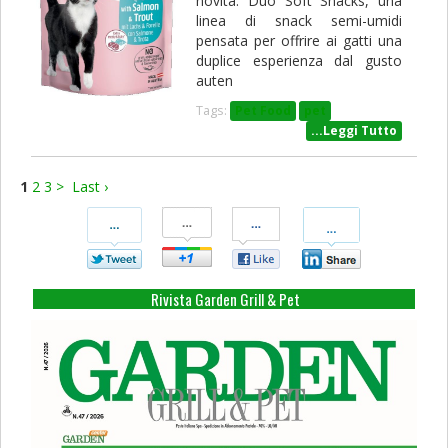
novità: Duo Soft Snacks, una
linea di snack semi-umidi
pensata per offrire ai gatti una
duplice esperienza dal gusto
auten
Tags:
Pet Food
pet
...Leggi Tutto
1
2
3
>
Last ›
Condividi
Condividi
Condividi
Condividi
Su
Su
Su
Su
Twitter
Google+
Facebook
Linkedin
Rivista Garden Grill & Pet