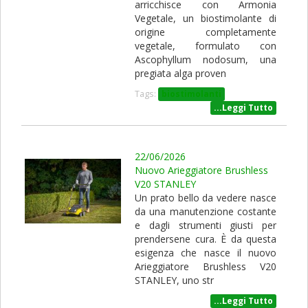
arricchisce con Armonia
Vegetale, un biostimolante di
origine completamente
vegetale, formulato con
Ascophyllum nodosum, una
pregiata alga proven
Tags:
biostimolanti
...Leggi Tutto
22/06/2026
Nuovo Arieggiatore Brushless
V20 STANLEY
Un prato bello da vedere nasce
da una manutenzione costante
e dagli strumenti giusti per
prendersene cura. È da questa
esigenza che nasce il nuovo
Arieggiatore Brushless V20
STANLEY, uno str
...Leggi Tutto