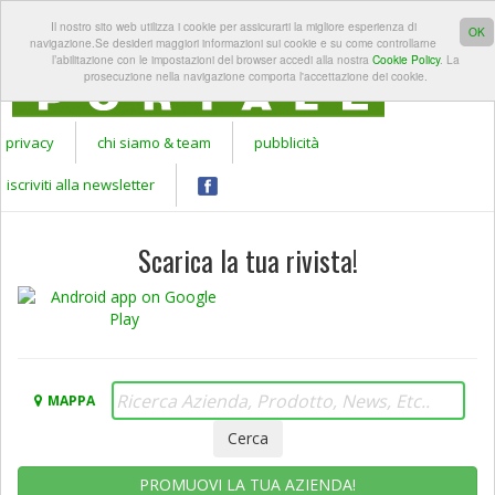
REGISTRATI A
LOGIN
Il nostro sito web utilizza i cookie per assicurarti la migliore esperienza di
Apr
GARDEN
OK
navigazione.Se desideri maggiori informazioni sui cookie e su come controllarne
PORTALE
l’abilitazione con le impostazioni del browser accedi alla nostra
Cookie Policy
. La
prosecuzione nella navigazione comporta l'accettazione dei cookie.
privacy
chi siamo & team
pubblicità
iscriviti alla newsletter
Scarica la tua rivista!
MAPPA
PROMUOVI LA TUA AZIENDA!