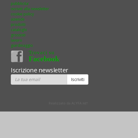
pubblicita'
iscriviti alla newsletter
cookie policy
aziende
prodotti
cataloghi
grossisti
lavoro
giardinaggio
Trovaci su
Facebook
Iscrizione newsletter
Realizzato da ALYFA.
NET