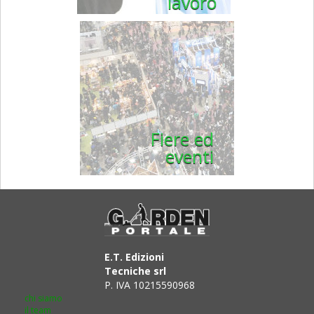
lavoro
Fiere ed
eventi
E.T. Edizioni
Tecniche srl
P. IVA 10215590968
chi siamo
il team