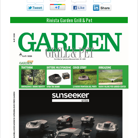
Su
Su
Su
Su
Twitter
Google+
Facebook
Linkedin
Rivista Garden Grill & Pet