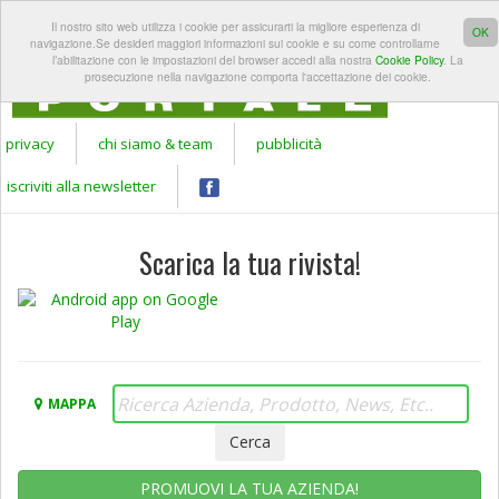
REGISTRATI A
LOGIN
Il nostro sito web utilizza i cookie per assicurarti la migliore esperienza di
Apr
GARDEN
OK
navigazione.Se desideri maggiori informazioni sui cookie e su come controllarne
PORTALE
l’abilitazione con le impostazioni del browser accedi alla nostra
Cookie Policy
. La
prosecuzione nella navigazione comporta l'accettazione dei cookie.
privacy
chi siamo & team
pubblicità
iscriviti alla newsletter
Scarica la tua rivista!
MAPPA
PROMUOVI LA TUA AZIENDA!