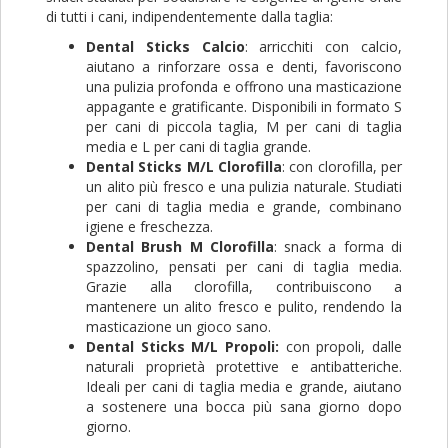
di tutti i cani, indipendentemente dalla taglia:
Dental Sticks Calcio
: arricchiti con calcio,
aiutano a rinforzare ossa e denti, favoriscono
una pulizia profonda e offrono una masticazione
appagante e gratificante. Disponibili in formato S
per cani di piccola taglia, M per cani di taglia
media e L per cani di taglia grande.
Dental Sticks M/L Clorofilla
: con clorofilla, per
un alito più fresco e una pulizia naturale. Studiati
per cani di taglia media e grande, combinano
igiene e freschezza.
Dental Brush M Clorofilla
: snack a forma di
spazzolino, pensati per cani di taglia media.
Grazie alla clorofilla, contribuiscono a
mantenere un alito fresco e pulito, rendendo la
masticazione un gioco sano.
Dental Sticks M/L Propoli:
con propoli, dalle
naturali proprietà protettive e antibatteriche.
Ideali per cani di taglia media e grande, aiutano
a sostenere una bocca più sana giorno dopo
giorno.