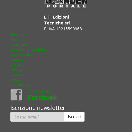
E.T. Edizioni
Tecniche srl
P. IVA 10215590968
chi siamo
il team
pubblicita'
iscriviti alla newsletter
cookie policy
aziende
prodotti
cataloghi
grossisti
lavoro
giardinaggio
Trovaci su
Facebook
Iscrizione newsletter