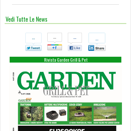
Vedi Tutte Le News
Condividi
Condividi
Condividi
Condividi
Su
Su
Su
Su
Twitter
Google+
Facebook
Linkedin
Rivista Garden Grill & Pet