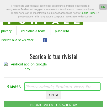
REGISTRATI A
LOGIN
Il nostro sito web utilizza i cookie per assicurarti la migliore esperienza di
Apr
GARDEN
OK
navigazione.Se desideri maggiori informazioni sui cookie e su come controllarne
PORTALE
l’abilitazione con le impostazioni del browser accedi alla nostra
Cookie Policy
. La
prosecuzione nella navigazione comporta l'accettazione dei cookie.
privacy
chi siamo & team
pubblicità
iscriviti alla newsletter
Scarica la tua rivista!
MAPPA
PROMUOVI LA TUA AZIENDA!