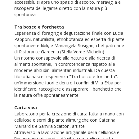
accessibili, si apre uno spazio di ascolto, meraviglia e
riscoperta del legame diretto con la natura più
spontanea.
Tra bosco e forchetta
Esperienza di foraging e degustazione finale con Lucia
Papponi, naturalista, etnobotanica ed esperta di piante
spontanee edibili, e Mariangela Susigan, chef patronne
di Ristorante Gardenia (Stella Verde Michelin)
Un ritorno consapevole alla natura e alla ricerca di
alimenti spontanei, in controtendenza rispetto alle
moderne abitudini alimentari industriali. Da questa
filosofia nasce l’esperienza "Tra bosco e forchetta":
un’immersione fuori e dentro i confini di Villa Erba per
identificare, raccogliere e assaporare il banchetto che
la natura offre spontaneamente.
Carta viva
Laboratorio per la creazione di carta fatta a mano con
cellulosa e semi di piante alimurgiche con Caterina
Mainardis e Samira Scatton, artiste
Attraverso la lavorazione artigianale della cellulosa e
l’inserimento di semi si dà vita a un foglio di carta