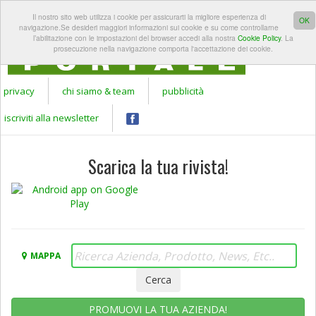
REGISTRATI A
LOGIN
Il nostro sito web utilizza i cookie per assicurarti la migliore esperienza di
Apr
GARDEN
OK
navigazione.Se desideri maggiori informazioni sui cookie e su come controllarne
PORTALE
l’abilitazione con le impostazioni del browser accedi alla nostra
Cookie Policy
. La
prosecuzione nella navigazione comporta l'accettazione dei cookie.
privacy
chi siamo & team
pubblicità
iscriviti alla newsletter
Scarica la tua rivista!
MAPPA
PROMUOVI LA TUA AZIENDA!