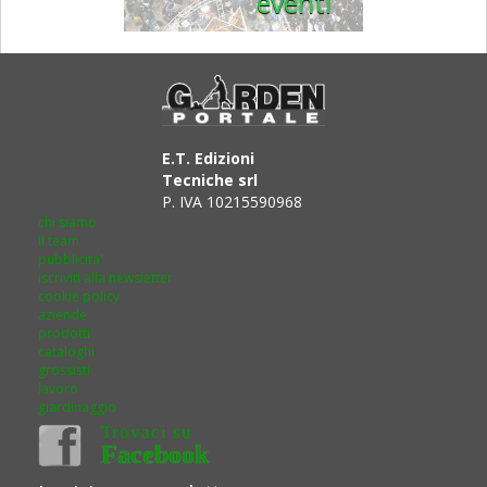
eventi
E.T. Edizioni
Tecniche srl
P. IVA 10215590968
chi siamo
il team
pubblicita'
iscriviti alla newsletter
cookie policy
aziende
prodotti
cataloghi
grossisti
lavoro
giardinaggio
Trovaci su
Facebook