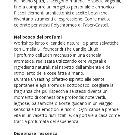
delineano spazi, si scelgono materiali e specie vegetali,
fino a comporre un progetto personale e armonico.
Piccoli elementi architettonici e scelte botaniche
diventano strumenti di espressione. Con le matite
colorate per artisti Polychromos di Faber-Castell.
Nel bosco dei profumi
Workshop lento di candele naturali e piante selvatiche
con Ornella S., founder di The Candle Cluub
ll profumo dell’Eden racchiuso in una candela
aromatica, realizzata utilizzando cere vegetali e
ingredienti naturali, nel rispetto dell’ambiente e del
ritmo lento delle cose fatte a mano.
Durante un tasting olfattivo ispirato alle piante
spontanee e agli aromi del sottobosco, scegliere la
fragranza che più rispecchia sé stessi diventa un
momento di connessione profonda: note verdi,
legnose, balsamiche o fiorite guidano in un viaggio
sensoriale tra emozioni e ricordi. Ogni candela prende
vita in un vasetto riutilizzabile, da portare a casa come
traccia profumata dell’esperienza.
Disegnare l’essenza