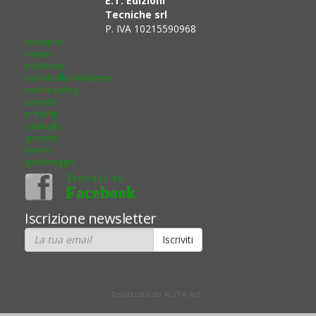
E.T. Edizioni
Tecniche srl
P. IVA 10215590968
chi siamo
il team
pubblicita'
iscriviti alla newsletter
cookie policy
aziende
prodotti
cataloghi
grossisti
lavoro
giardinaggio
Trovaci su
Facebook
Iscrizione newsletter
Realizzato da ALYFA.
NET