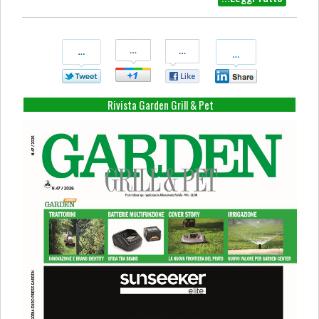
Condividi
Condividi
Condividi
Condividi
Su
Su
Su
Su
Twitter
Google+
Facebook
Linkedin
Rivista Garden Grill & Pet