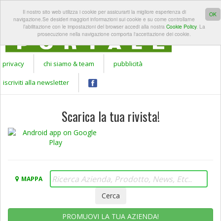
REGISTRATI A
LOGIN
Il nostro sito web utilizza i cookie per assicurarti la migliore esperienza di
Apr
GARDEN
OK
navigazione.Se desideri maggiori informazioni sui cookie e su come controllarne
PORTALE
l’abilitazione con le impostazioni del browser accedi alla nostra
Cookie Policy
. La
prosecuzione nella navigazione comporta l'accettazione dei cookie.
privacy
chi siamo & team
pubblicità
iscriviti alla newsletter
Scarica la tua rivista!
MAPPA
PROMUOVI LA TUA AZIENDA!