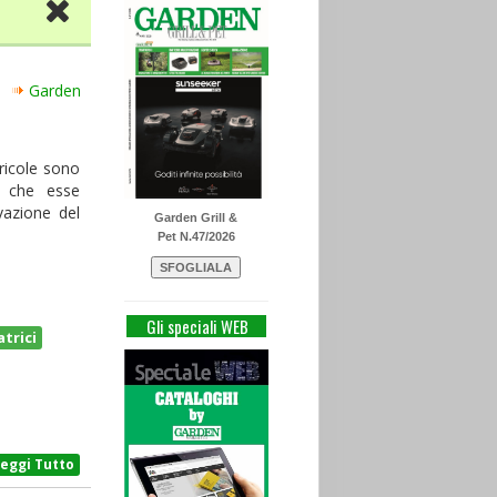
Garden
ricole sono
o che esse
vazione del
Garden Grill &
Pet N.47/2026
Gli speciali WEB
trici
Leggi Tutto