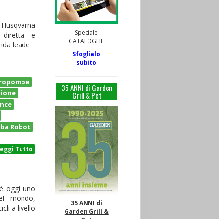
a Husqvarna
Speciale
à diretta e
CATALOGHI
nda leade
Sfoglialo
subito
tropompe
35 ANNI di Garden
zione
Grill & Pet
ance
rba Robot
Leggi Tutto
 è oggi uno
del mondo,
35 ANNI di
li a livello
Garden Grill &