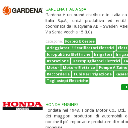
GARDENA ITALIA SpA
Gardena è un brand distribuito in Italia d
ltalia S.p.A., unità produttiva ed entit
coordinata da Husqvarna AB – Sweden. Azie
Via Santa Vecchia 15 (LC)
Forbici E Cesoie
Categorie:
Arieggiatori E Scarificatori Elettrici
Elet
Idropulitrici Elettriche
Irrigatori
Irriga
Irrorazione
Decespugliatori Elettrici
L
Motor
Motore Elettrico
Pompe A Zaino
Raccorderia
Tubi Per Irrigazione
Rasae
Tagliasiepi Elettriche
...
HONDA ENGINES
Fondata nel 1948, Honda Motor Co., Ltd.,
dei maggiori produttori di automobili 
nonché il più importante produttore di motocic
mondiale.