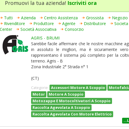
Promuovi la tua azienda!
Iscriviti ora
Tutti
Azienda
Centro Assistenza
Grossista
Negozio
Rivenditore
Produttore
Agente
Distributore
Societa
Center
Società Associativa
Consorzio
AGRIS - BRUMI
Sarebbe facile affermare che le nostre macchine ag
in assoluto le migliori, ma è sicuramente ver
rappresentano il sistema più completo per la colti
terreno. Agris - B
Zona Industriale 2° Strada n° 1
(CT)
Accessori Motore A Scoppio
Motofalcia
Categorie:
Motor
Motore A Scoppio
Motozappe E Motocoltivatori A Scoppio
Raccolta Agevolata A Scoppio
Raccolta Agevolata Con Motore Elettrico
...