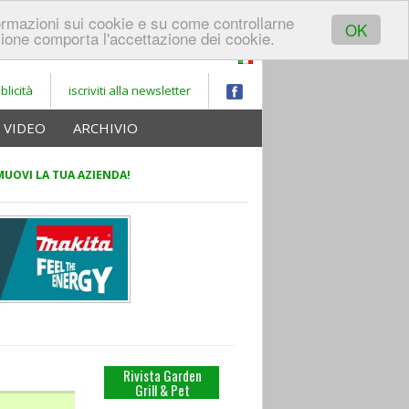
REGISTRATI A
formazioni sui cookie e su come controllarne
LOGIN
GARDEN
OK
ione comporta l'accettazione dei cookie.
PORTALE
blicità
iscriviti alla newsletter
VIDEO
ARCHIVIO
UOVI LA TUA AZIENDA!
Rivista Garden
Grill & Pet