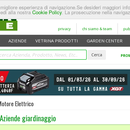
 la migliore esperienza di navigazione.Se desideri maggiori in
cedi alla nostra
Cookie Policy
. La prosecuzione nella navigaz
privacy
chi siamo & team
pub
AZIENDE
VETRINA PRODOTTI
GARDEN CENTER
PROM
otore Elettrico
Aziende giardinaggio