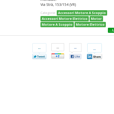
Via Strà, 153/154 (VR)
Accessori Motore A Scoppio
Categorie:
Accessori Motore Elettrico
Motor
Motore A Scoppio
Motore Elettrico
...
Condividi
Condividi
Condividi
Condividi
Su
Su
Su
Su
Twitter
Google+
Facebook
Linkedin