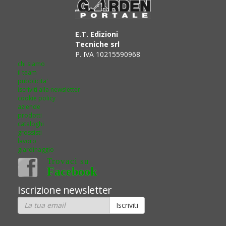
E.T. Edizioni
Tecniche srl
P. IVA 10215590968
chi siamo
il team
pubblicita'
iscriviti alla newsletter
cookie policy
aziende
prodotti
cataloghi
grossisti
lavoro
giardinaggio
Trovaci su
Facebook
Iscrizione newsletter