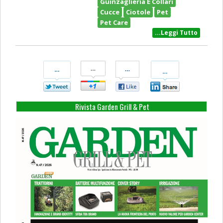
Guinzaglieria E Collari
Cucce
Ciotole
Pet
Pet Care
...Leggi Tutto
Condividi
Condividi
Condividi
Condividi
Su
Su
Su
Su
Twitter
Google+
Facebook
Linkedin
Rivista Garden Grill & Pet