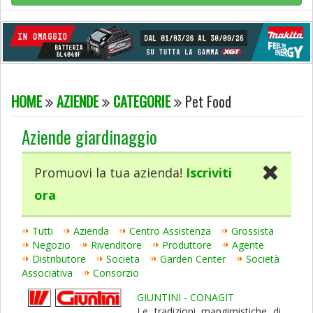
HOME
AZIENDE
CATEGORIE
Pet Food
Aziende giardinaggio
Promuovi la tua azienda!
Iscriviti
ora
Tutti
Azienda
Centro Assistenza
Grossista
Negozio
Rivenditore
Produttore
Agente
Distributore
Societa
Garden Center
Società
Associativa
Consorzio
GIUNTINI - CONAGIT
Le tradizioni mangimistiche di