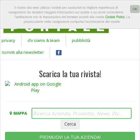
REGISTRATI A
LOGIN
Il nostro sito web utilizza i cookie per assicurarti la migliore esperienza di
Apr
GARDEN
OK
navigazione.Se desideri maggiori informazioni sui cookie e su come controllarne
PORTALE
l’abilitazione con le impostazioni del browser accedi alla nostra
Cookie Policy
. La
prosecuzione nella navigazione comporta l'accettazione dei cookie.
privacy
chi siamo & team
pubblicità
iscriviti alla newsletter
Scarica la tua rivista!
MAPPA
PROMUOVI LA TUA AZIENDA!