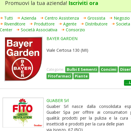
Promuovi la tua azienda!
Iscriviti ora
Tutti
Azienda
Centro Assistenza
Grossista
Negozio
Rivenditore
Produttore
Agente
Distributore
Societa
Center
Società Associativa
Consorzio
BAYER GARDEN
Viale Certosa 130 (MI)
Bulbi E Sementi
Concimi
Diser
Categorie:
Fitofarmaci
Piante
...
GUABER Srl
Guaber Srl nasce dalla consolidata esp
Guaber Spa per offrire ai consumatori p
qualità: prodotti per la pulizia e la cura 
insetticidi e prodotti per la cura delle pian
via Isonzo, 67 (BO)