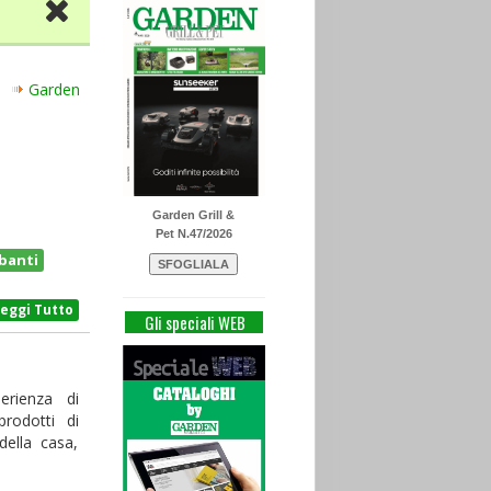
Garden
Garden Grill &
Pet N.47/2026
banti
Leggi Tutto
Gli speciali WEB
erienza di
rodotti di
della casa,