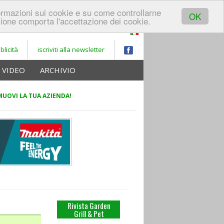
REGISTRATI A
formazioni sui cookie e su come controllarne
LOGIN
GARDEN
OK
ione comporta l'accettazione dei cookie.
PORTALE
blicità
iscriviti alla newsletter
VIDEO
ARCHIVIO
UOVI LA TUA AZIENDA!
Rivista Garden
Grill & Pet