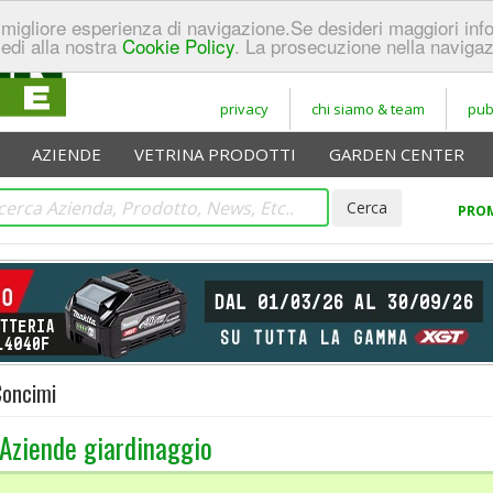
 la migliore esperienza di navigazione.Se desideri maggiori in
cedi alla nostra
Cookie Policy
. La prosecuzione nella navigaz
privacy
chi siamo & team
pub
AZIENDE
VETRINA PRODOTTI
GARDEN CENTER
PROM
oncimi
Aziende giardinaggio