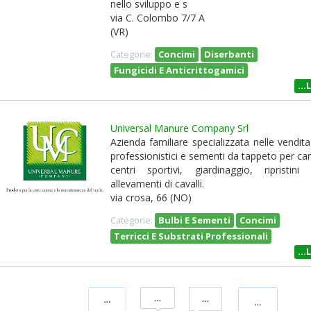
nello sviluppo e s
via C. Colombo 7/7 A
(VR)
Concimi
Diserbanti
Categorie:
Fungicidi E Anticrittogamici
...
Universal Manure Company Srl
Azienda familiare specializzata nelle vendit
professionistici e sementi da tappeto per ca
centri sportivi, giardinaggio, ripristini 
allevamenti di cavalli.
via crosa, 66 (NO)
Bulbi E Sementi
Concimi
Categorie:
Terricci E Substrati Professionali
...
Condividi
Condividi
Condividi
Condividi
Su
Su
Su
Su