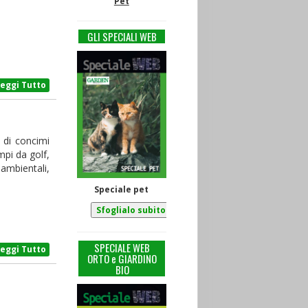
Pet
GLI SPECIALI WEB
Leggi Tutto
a di concimi
mpi da golf,
ambientali,
Speciale pet
SPECIALE WEB
Leggi Tutto
ORTO e GIARDINO
BIO