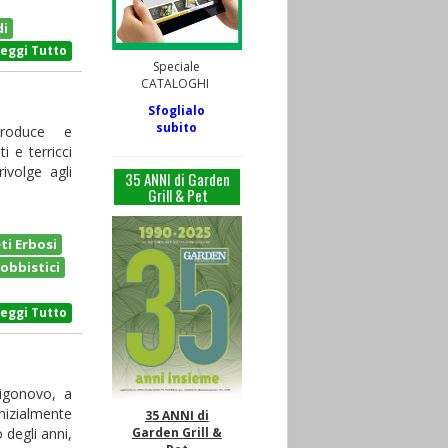
di
Leggi Tutto
Speciale
CATALOGHI
Sfoglialo
subito
roduce e
i e terricci
ivolge agli
35 ANNI di Garden
Grill & Pet
i Erbosi
Hobbistici
Leggi Tutto
Vigonovo, a
nizialmente
35 ANNI di
 degli anni,
Garden Grill &