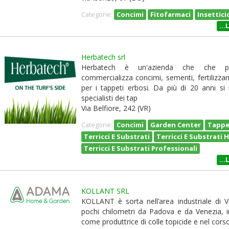
Concimi
Fitofarmaci
Insettici
Categorie:
...
Herbatech srl
Herbatech è un'azienda che che p
commercializza concimi, sementi, fertilizzant
per i tappeti erbosi. Da più di 20 anni si r
specialisti dei tap
Via Belfiore, 242 (VR)
Concimi
Garden Center
Tappet
Categorie:
Terricci E Substrati
Terricci E Substrati 
Terricci E Substrati Professionali
...
KOLLANT SRL
KOLLANT è sorta nell’area industriale di 
pochi chilometri da Padova e da Venezia, i
come produttrice di colle topicide e nel corso