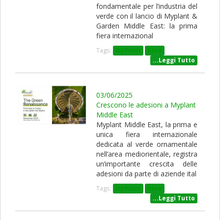
fondamentale per l’industria del
verde con il lancio di Myplant &
Garden Middle East: la prima
fiera internazional
Tags:
MyPlant
fiere
...Leggi Tutto
03/06/2025
Crescono le adesioni a Myplant
Middle East
Myplant Middle East, la prima e
unica fiera internazionale
dedicata al verde ornamentale
nell’area mediorientale, registra
un’importante crescita delle
adesioni da parte di aziende ital
Tags:
MyPlant
fiere
...Leggi Tutto