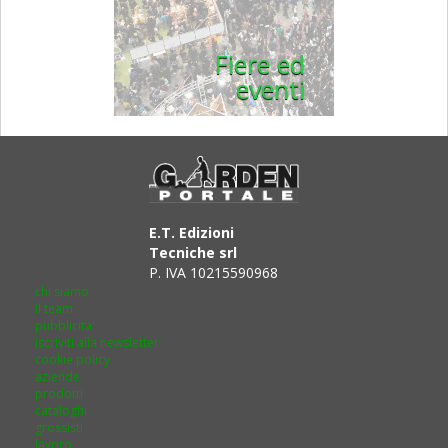
Fiere ed
eventi
E.T. Edizioni
Tecniche srl
P. IVA 10215590968
chi siamo
il team
pubblicita'
iscriviti alla newsletter
cookie policy
aziende
prodotti
cataloghi
grossisti
lavoro