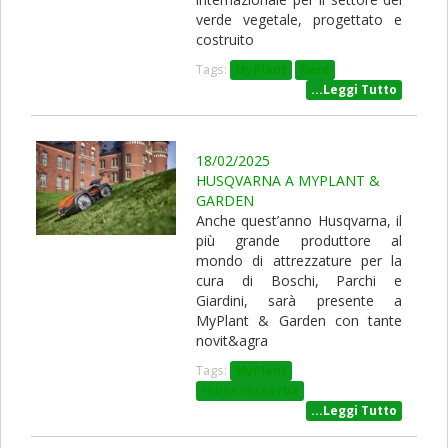
verde vegetale, progettato e
costruito
Tags:
MyPlant
fiere
...Leggi Tutto
18/02/2025
HUSQVARNA A MYPLANT &
GARDEN
Anche quest’anno Husqvarna, il
più grande produttore al
mondo di attrezzature per la
cura di Boschi, Parchi e
Giardini, sarà presente a
MyPlant & Garden con tante
novit&agra
Tags:
MyPlant
robot rasaerba
...Leggi Tutto