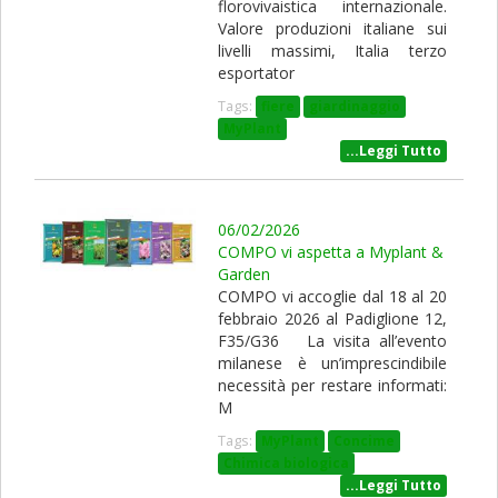
florovivaistica internazionale.
Valore produzioni italiane sui
livelli massimi, Italia terzo
esportator
Tags:
fiere
giardinaggio
MyPlant
...Leggi Tutto
06/02/2026
COMPO vi aspetta a Myplant &
Garden
COMPO vi accoglie dal 18 al 20
febbraio 2026 al Padiglione 12,
F35/G36 La visita all’evento
milanese è un’imprescindibile
necessità per restare informati:
M
Tags:
MyPlant
Concime
Chimica biologica
...Leggi Tutto