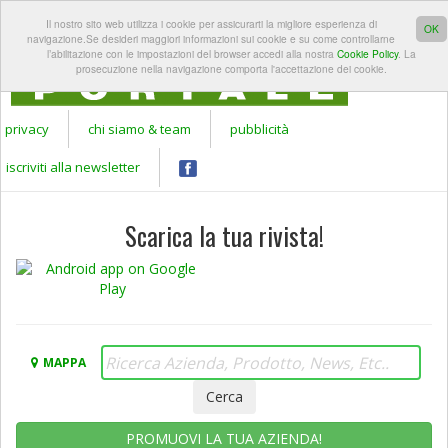
REGISTRATI A
LOGIN
Il nostro sito web utilizza i cookie per assicurarti la migliore esperienza di
Apr
GARDEN
OK
navigazione.Se desideri maggiori informazioni sui cookie e su come controllarne
PORTALE
l’abilitazione con le impostazioni del browser accedi alla nostra
Cookie Policy
. La
prosecuzione nella navigazione comporta l'accettazione dei cookie.
privacy
chi siamo & team
pubblicità
iscriviti alla newsletter
Scarica la tua rivista!
MAPPA
PROMUOVI LA TUA AZIENDA!