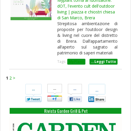
Myplant torna al fuorisalone:
dOT, l'evento cult dell'outdoor
living | piazza e chiostri chiesa
di San Marco, Brera
Strepitosa ambientazione di
proposte per l’outdoor design
& living nel cuore del distretto
di Brera. Dall’appartamento
all’aperto sul sagrato al
patrimonio di saperi materiali
Tags:
MyPlant
...Leggi Tutto
1
2
>
Condividi
Condividi
Condividi
Condividi
Su
Su
Su
Su
Twitter
Google+
Facebook
Linkedin
Rivista Garden Grill & Pet