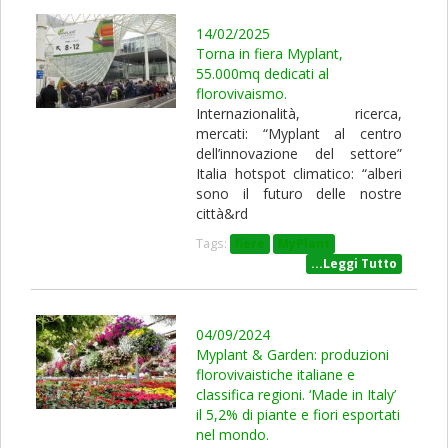
14/02/2025
Torna in fiera Myplant,
55.000mq dedicati al
florovivaismo.
Internazionalità, ricerca,
mercati: “Myplant al centro
dell’innovazione del settore”
Italia hotspot climatico: “alberi
sono il futuro delle nostre
città&rd
Tags:
fiere
MyPlant
...Leggi Tutto
04/09/2024
Myplant & Garden: produzioni
florovivaistiche italiane e
classifica regioni. ‘Made in Italy’
il 5,2% di piante e fiori esportati
nel mondo.